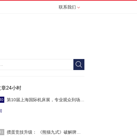
联系我们
文章24小时
第10届上海国际机床展，专业观众到场人数创历
40
]
掼蛋竞技升级： 《熊猫九式》破解牌局密码
31