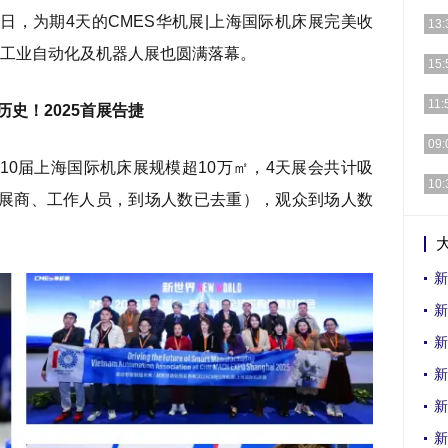
-6日，为期4天的CMES华机展|上海国际机床展完美收
[详细
13:
国际工业自动化及机器人展也圆满落幕。
[详细
15:
[详细
11:
历史！2025首展告捷
[详细
09:
第10届上海国际机床展规模超10万㎡，4天展会共计吸
[详细
10:
不含展商、工作人员，到场人数已去重），观众到场人数
[详细
新
新
新
新
新
新