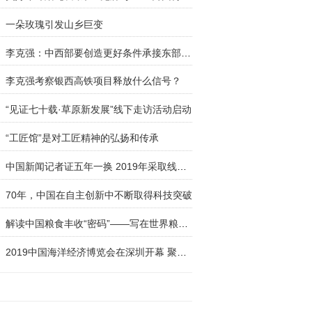
一朵玫瑰引发山乡巨变
李克强：中西部要创造更好条件承接东部产业转移
李克强考察银西高铁项目释放什么信号？
“见证七十载·草原新发展”线下走访活动启动
“工匠馆”是对工匠精神的弘扬和传承
中国新闻记者证五年一换 2019年采取线上线下两种
70年，中国在自主创新中不断取得科技突破
解读中国粮食丰收“密码”——写在世界粮食日到来
2019中国海洋经济博览会在深圳开幕 聚焦科技创新