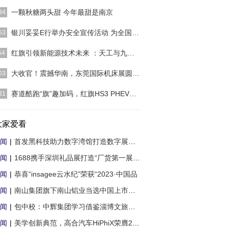
]
一颗秋糖两头甜 今年最甜是南京
34
]
银川妥妥E行举办安全宣传活动 为全国消防宣传
53
]
红旗引领新能源技术未来 ：天工与九章平台定
54
]
大收官！震撼华南，东莞国际机床展圆满落幕
03
]
赛道酷跑“旗”趣加码，红旗HS3 PHEV&红旗HS7
31
]
大家爱看
闻
|
首发黑科技助力数字湾馆打造数字展会新标杆
闻
|
1688携手深圳礼品展打造“厂货第一展”助力
闻
|
恭喜“insagee云水纪”荣获“2023·中国品
闻
|
南山集团旗下南山铝业当选中国上市公司协会
闻
|
包中校：中辉集团学习借鉴淄博文旅新模式
闻
|
美学创新典范，高合汽车HiPhiX荣膺2022年度