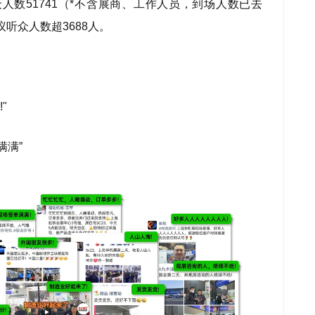
人数51741（*不含展商、工作人员，到场人数已去
议听众人数超3688人。
"
满满”