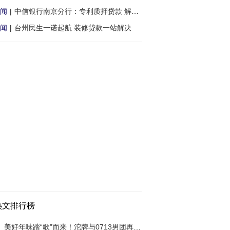
闻
|
中信银行南京分行：专利质押贷款 解小微企
闻
|
台州民生一诺起航 装修贷款一站解决
热文排行榜
美好年味踏“歌”而来！沱牌与0713男团再合作，经