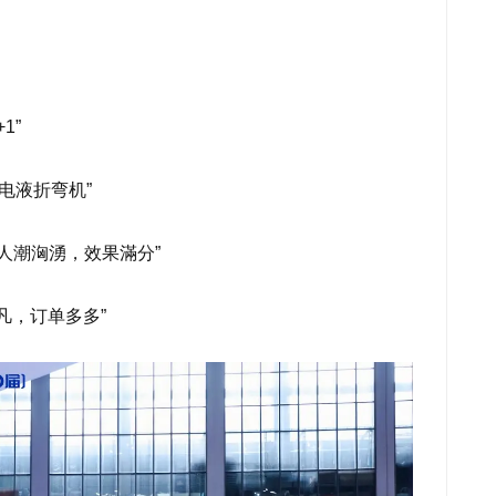
1”
0电液折弯机”
天人潮洶湧，效果滿分”
凡，订单多多”