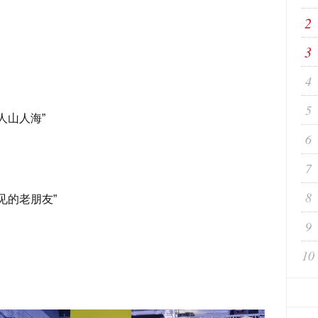
2
3
4
5
人山人海”
6
7
8
见的老朋友”
9
10