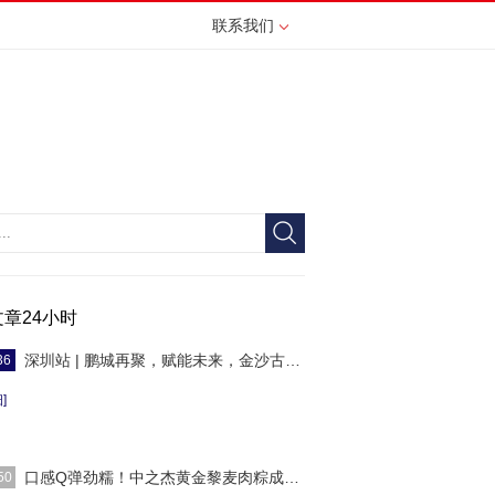
联系我们
文章24小时
深圳站 | 鹏城再聚，赋能未来，金沙古酒百城
36
]
口感Q弹劲糯！中之杰黄金黎麦肉粽成端午节送
50