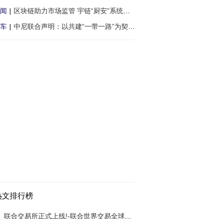
闻
|
区块链助力市场监管 宇链“厨安”系统应用
车
|
中尼联合声明：以共建“一带一路”为契机，
热文排行榜
联合交易所正式上线!-联合世界交易全球铸造数字交