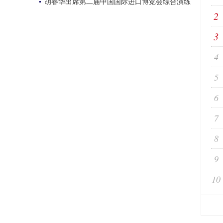
胡春华出席第二届中国国际进口博览会综合演练
2
3
4
5
6
7
8
9
10