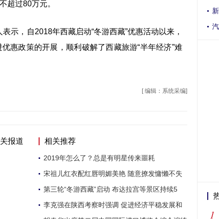
不超过80万元。
新
汽
，自2018年西藏启动“冬游西藏”优惠活动以来，
进优惠政策的开展，顺利破解了西藏旅游“半年经济”难
[ 编辑：系统采编]
关报道
相关推荐
2019年怎么了？总是有明星传来噩耗
宋祖儿红衣配红唇明媚美艳 随意撩发慵懒不失
第三轮“冬游西藏”启动 布达拉宫等景区持续5
李克强在陕西考察时强调 促进经济平稳发展和
1