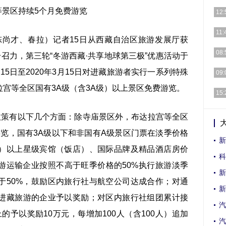
等景区持续5个月免费游览
20
12:
秘的
作为
11:
尚才、春拉）记者15日从西藏自治区旅游发展厅获
喻，
近日
08:
号召力，第三轮“冬游西藏·共享地球第三极”优惠活动于
万杰
（2
月15日至2020年3月15日对进藏旅游者实行一系列特殊
09:
开启
宫等全区国有3A级（含3A级）以上景区免费游览。
引言
15:
来说
在日
策有以下几个方面：除寺庙景区外，布达拉宫等全区
之一
游览，国有3A级以下和非国有A级景区门票在淡季价格
新
）以上星级宾馆（饭店）、国际品牌及精品酒店房价
科
游运输企业按照不高于旺季价格的50%执行旅游淡季
新
于50%，鼓励区内旅行社与航空公司达成合作；对通
新
进藏旅游的企业予以奖励；对区内旅行社组团累计接
汽
上的予以奖励10万元，每增加100人（含100人）追加
汽