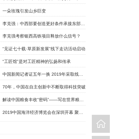
一朵玫瑰引发山乡巨变
李克强：中西部要创造更好条件承接东部产业转移
李克强考察银西高铁项目释放什么信号？
“见证七十载·草原新发展”线下走访活动启动
“工匠馆”是对工匠精神的弘扬和传承
中国新闻记者证五年一换 2019年采取线上线下两种
70年，中国在自主创新中不断取得科技突破
解读中国粮食丰收“密码”——写在世界粮食日到来
2019中国海洋经济博览会在深圳开幕 聚焦科技创新