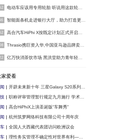
21 年端午节， 我成了最会送礼的人，秘诀是 一款神
电动车应该用专用轮胎 听说用这款轮胎能多跑6
52
黄金黎麦肉粽。 这
[详细]
承载和驱动汽车的核心零部件，轮胎的重要性不言而
智能面条机走进银行大厅，助力打造更具差异化
46
无论是购车之时，
[详细]
，为了更好地服务客户，河南省清丰农村商业银行与
高合汽车HiPhi X按既定计划正式开启批量交付
52
智能科技股份有限
[详细]
021年5月10日） 日前，华人运通高合汽车宣布正式
Thrasio携巨资入华,中国亚马逊品牌卖家的机遇
08
HiPhi X全国车主交
[详细]
：中国亚马逊卖家的困惑与迷茫 对中国亚马逊卖家
亿万快消茶饮市场 黑洪堂助力青年轻松创业
22
，2020年是快速增
[详细]
新月异的年代，享受健康生活已成为人类追求的主流
。快节奏的生活方
大家爱看
[详细]
闻
|
开辟未来新十年 三星Galaxy S20系列创新超
技
|
职称评审管理暂行规定九月施行 学术造假撤
闻
|
高合HiPhiX上演圣诞版“车舞秀”
闻
|
杭州筑梦网络科技有限公司十周年庆
车
|
全国人大西藏代表团访问欧洲议会
车
|
理性务实管理不确定性对世界有利——访澳大