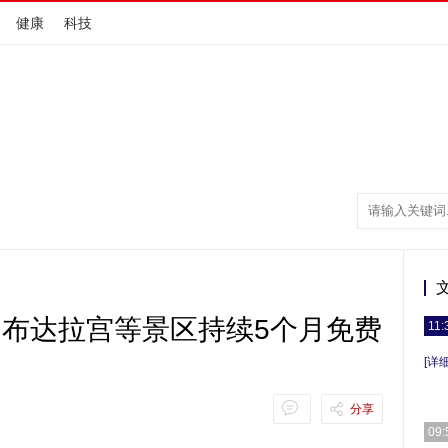
健康
科技
动 布达拉宫等景区持续5个月免费
11:
[详细
分享
09: