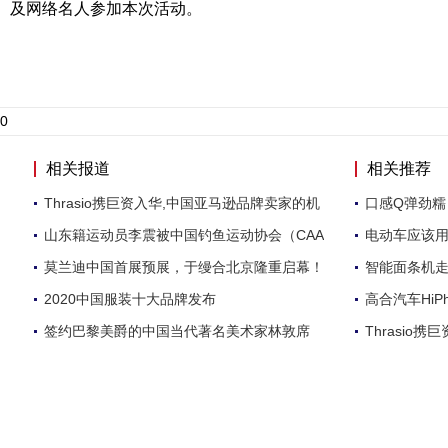
及网络名人参加本次活动。
0
相关报道
相关推荐
Thrasio携巨资入华,中国亚马逊品牌卖家的机
口感Q弹劲
山东籍运动员李震被中国钓鱼运动协会（CAA
电动车应该用
莫兰迪中国首展预展，于缦合北京隆重启幕！
智能面条机
2020中国服装十大品牌发布
高合汽车HiP
签约巴黎美爵的中国当代著名美术家林敦席
Thrasio