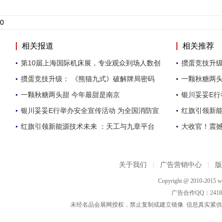
0
相关报道
相关推荐
第10届上海国际机床展，专业观众到场人数创
掼蛋竞技升级
掼蛋竞技升级： 《熊猫九式》破解牌局密码
一颗秋糖两头
一颗秋糖两头甜 今年最甜是南京
银川妥妥E行
银川妥妥E行举办安全宣传活动 为全国消防宣
红旗引领新能
红旗引领新能源技术未来 ：天工与九章平台
大收官！震
关于我们
|
广告营销中心
|
Copyright @ 2010-2015 ww
广告合作QQ：2418533
未经名品会展网授权，禁止复制或建立镜像. 信息真实紧供参